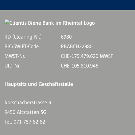
IID (Clearing-Nr.)
6980
BIC/SWIFT-Code
RBABCH22980
MWST-Nr.
CHE-179.479.620 MWST
UID-Nr.
CHE-105.810.946
Hauptsitz und Geschäftsstelle
Rorschacherstrasse 9
9450 Altstätten SG
Tel. 071 757 82 82