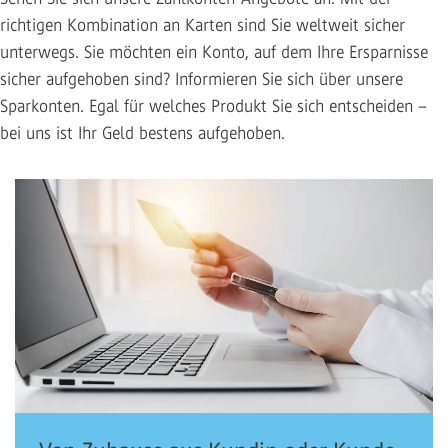
richtigen Kombination an Karten sind Sie weltweit sicher
unterwegs. Sie möchten ein Konto, auf dem Ihre Ersparnisse
sicher aufgehoben sind? Informieren Sie sich über unsere
Sparkonten. Egal für welches Produkt Sie sich entscheiden –
bei uns ist Ihr Geld bestens aufgehoben.