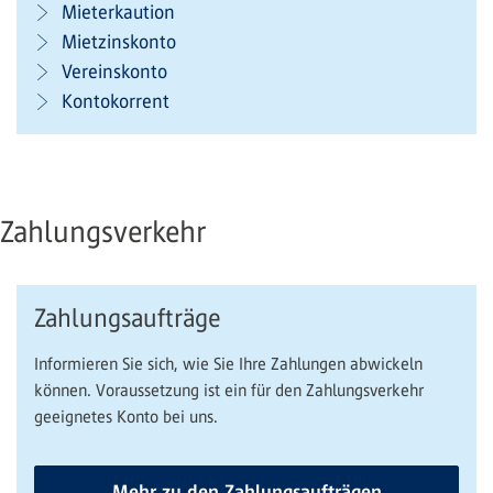
Mieterkaution
Mietzinskonto
Vereinskonto
Kontokorrent
Zahlungsverkehr
Zahlungsaufträge
Informieren Sie sich, wie Sie Ihre Zahlungen abwickeln
können. Voraussetzung ist ein für den Zahlungsverkehr
geeignetes Konto bei uns.
Mehr zu den Zahlungsaufträgen