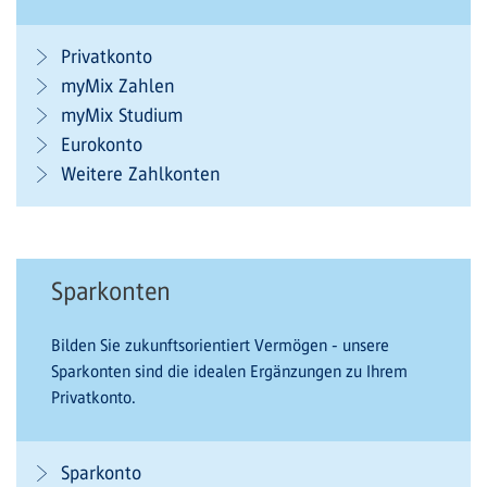
Privatkonto
myMix Zahlen
myMix Studium
Eurokonto
Weitere Zahlkonten
Sparkonten
Bilden Sie zukunftsorientiert Vermögen - unsere
Sparkonten sind die idealen Ergänzungen zu Ihrem
Privatkonto.
Sparkonto