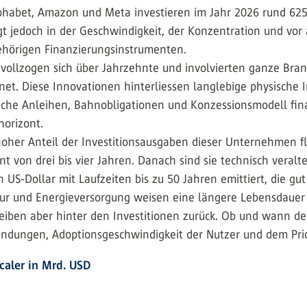
lphabet, Amazon und Meta investieren im Jahr 2026 rund 625 
egt jedoch in der Geschwindigkeit, der Konzentration und vor
hörigen Finanzierungsinstrumenten.
vollzogen sich über Jahrzehnte und involvierten ganze Branc
net. Diese Innovationen hinterliessen langlebige physische 
liche Anleihen, Bahnobligationen und Konzessionsmodell fin
orizont.
n hoher Anteil der Investitionsausgaben dieser Unternehmen f
t von drei bis vier Jahren. Danach sind sie technisch veralt
 US-Dollar mit Laufzeiten bis zu 50 Jahren emittiert, die gu
tur und Energieversorgung weisen eine längere Lebensdauer 
iben aber hinter den Investitionen zurück. Ob und wann der
endungen, Adoptionsgeschwindigkeit der Nutzer und dem Pric
caler in Mrd. USD