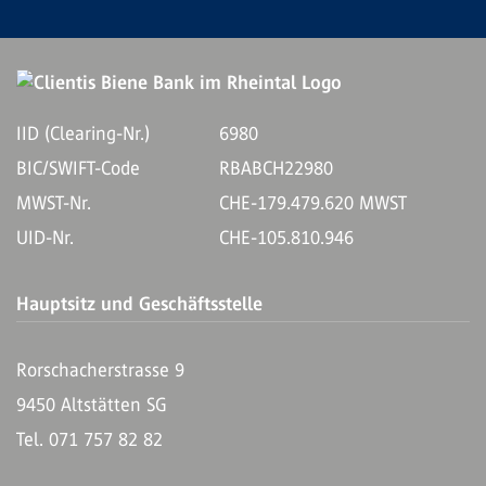
IID (Clearing-Nr.)
6980
BIC/SWIFT-Code
RBABCH22980
MWST-Nr.
CHE-179.479.620 MWST
UID-Nr.
CHE-105.810.946
Hauptsitz und Geschäftsstelle
Rorschacherstrasse 9
9450 Altstätten SG
Tel. 071 757 82 82