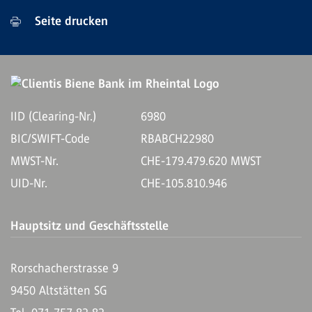
Seite drucken
IID (Clearing-Nr.)
6980
BIC/SWIFT-Code
RBABCH22980
MWST-Nr.
CHE-179.479.620 MWST
UID-Nr.
CHE-105.810.946
Hauptsitz und Geschäftsstelle
Rorschacherstrasse 9
9450 Altstätten SG