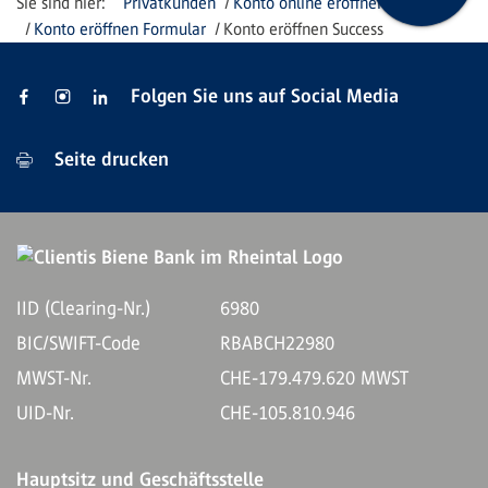
Privatkunden
Konto online eröffnen
Konto eröffnen Formular
Konto eröffnen Success
Folgen Sie uns auf Social Media
Seite drucken
IID (Clearing-Nr.)
6980
BIC/SWIFT-Code
RBABCH22980
MWST-Nr.
CHE-179.479.620 MWST
UID-Nr.
CHE-105.810.946
Hauptsitz und Geschäftsstelle