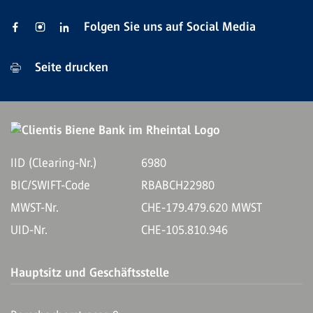
Folgen Sie uns auf Social Media
Seite drucken
IID (Clearing-Nr.)
6980
BIC/SWIFT-Code
RBABCH22980
MWST-Nr.
CHE-179.479.620 MWST
UID-Nr.
CHE-105.810.946
Hauptsitz und Geschäftsstelle